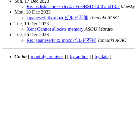
Sun, 17 Dec 2023
Re: bsdisks.core / xfce4 / FreeBSD 14.0 and13.2
bluesky
Mon, 18 Dec 2023
japanese/fcitx-mozcビルド不能
Tomoaki AOKI
Tue, 19 Dec 2023
Xen: Cannot allocate memory
ASOU Masato
Tue, 26 Dec 2023
Re: japanese/fcitx-mozcビルド不能
Tomoaki AOKI
Go to:
[
monthly archives
] [
by author
] [
by date
]