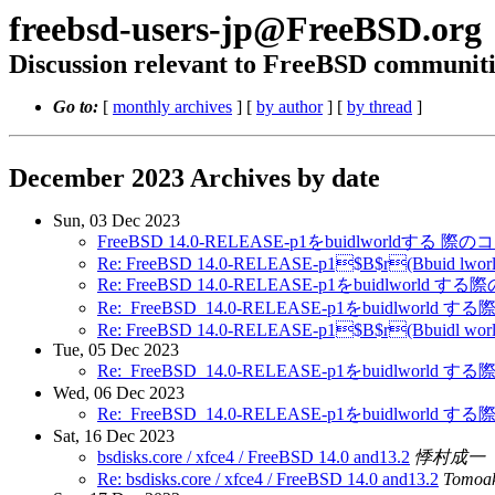
freebsd-users-jp@FreeBSD.org
Discussion relevant to FreeBSD communiti
Go to:
[
monthly archives
] [
by author
] [
by thread
]
December 2023 Archives by date
Sun, 03 Dec 2023
FreeBSD 14.0-RELEASE-p1をbuidlworld
Re: FreeBSD 14.0-RELEASE-p1$B$r(Bbuid l
Re: FreeBSD 14.0-RELEASE-p1をbuidlwo
Re:_FreeBSD_14.0-RELEASE-p1をbuidlw
Re: FreeBSD 14.0-RELEASE-p1$B$r(Bbuidl 
Tue, 05 Dec 2023
Re:_FreeBSD_14.0-RELEASE-p1をbuidlw
Wed, 06 Dec 2023
Re:_FreeBSD_14.0-RELEASE-p1をbuidlw
Sat, 16 Dec 2023
bsdisks.core / xfce4 / FreeBSD 14.0 and13.2
悸村成一
Re: bsdisks.core / xfce4 / FreeBSD 14.0 and13.2
Tomoa