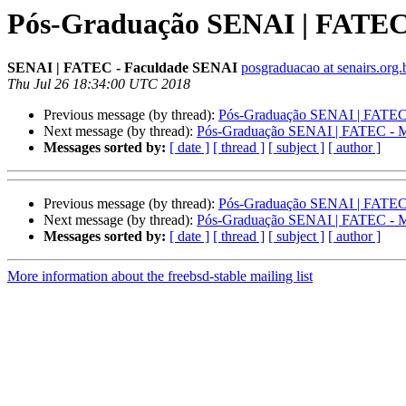
Pós-Graduação SENAI | FATEC 
SENAI | FATEC - Faculdade SENAI
posgraduacao at senairs.org.
Thu Jul 26 18:34:00 UTC 2018
Previous message (by thread):
Pós-Graduação SENAI | FATEC 
Next message (by thread):
Pós-Graduação SENAI | FATEC - M
Messages sorted by:
[ date ]
[ thread ]
[ subject ]
[ author ]
Previous message (by thread):
Pós-Graduação SENAI | FATEC 
Next message (by thread):
Pós-Graduação SENAI | FATEC - M
Messages sorted by:
[ date ]
[ thread ]
[ subject ]
[ author ]
More information about the freebsd-stable mailing list