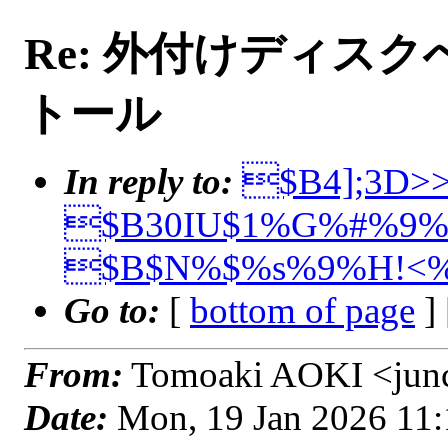
Re: 外付けディスクへ
トール
In reply to:
$B4];3D>>;
$B30IU$1%G%#%9%/
$B$N%$%s%9%H!<%
Go to:
[
bottom of page
]
From:
Tomoaki AOKI <junch
Date:
Mon, 19 Jan 2026 11