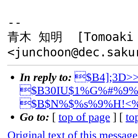
-- 

青木 知明  [Tomoaki AOK
In reply to:
$B4];3D>>;
$B30IU$1%G%#%9%/
$B$N%$%s%9%H!<%
Go to:
[
top of page
] [
to
Original text of this message