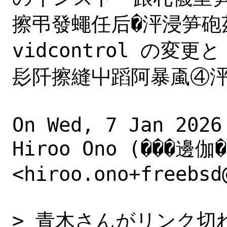
擦弔發蠅任后�泙浸笋砲茲
vidcontrol の変更と
髟阡擦縫屮蹈阿暴颪④泙后
On Wed, 7 Jan 2026
Hiroo Ono (���邊伽�)
<hiroo.ono+freebsd
> 青木さんがリンク切