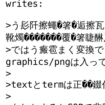
writes:

>う髟阡擦蠅�箸�逅擦
靴燭�������覆�箸睫醂
>ではう瘢雹まく変換
graphics/pngは入
>

>textとtermは正��錣
>
