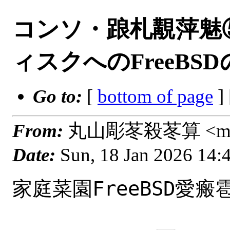
コンソ・踉札覯萍魅⑤
ィスクへのFreeBS
Go to:
[
bottom of page
]
From:
丸山彫苳殺苳算 <masa_
Date:
Sun, 18 Jan 2026 14
家庭菜園FreeBSD愛瘢