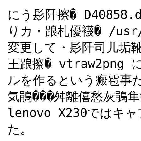
にう髟阡擦� D40858
りカ・踉札優襪� /usr/sb
変更して・髟阡司儿垢靴� 
王踉擦� vtraw2png 
ルを作るという瘢雹事
気鵑���舛離僖愁灰鵑隼笋
lenovo X230で
た。
