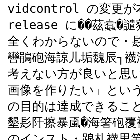
vidcontrol の変更が
release に��茲蠧�
全くわからないので・
轡鵑砲海諒儿垢魏辰┐襪海
考えない方が良いと思
画像を作りたい」という
の目的は達成できること
墾髟阡擦暴颪�海箸砲覆襦�F
のインスト・踉札襪里笋