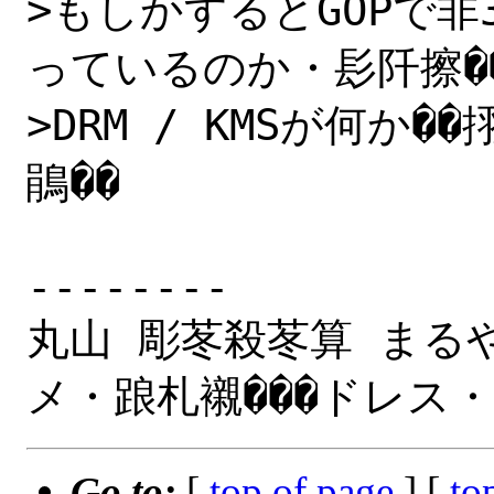
>もしかするとGOPで非3
っているのか・髟阡擦��
>DRM / KMSが何か
鵑��

--------

丸山 彫苳殺苳算 まるや
Go to:
[
top of page
] [
to