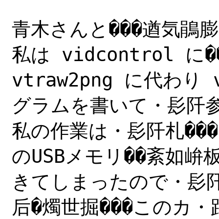
青木さんと���遒気鵑膨
私は vidcontrol に�
vtraw2png に代わり
グラムを書いて・髟阡参
私の作業は・髟阡札���
のUSBメモリ��紊如峅板
きてしまったので・髟
后�燭世掘���このカ・