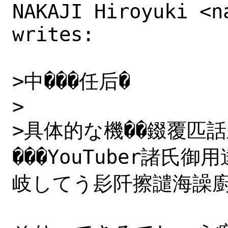
NAKAJI Hiroyuki <n
writes:

>中���任后�

>

>具体的な機��錣覆匹
���YouTuber諸
岐してう髟阡擦譴海譟廚