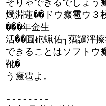
そりゃできるでしょう
燭淵蓮��ドウ瘢雹ウ３
���年金生

活��圓砲蝋佑┐蕕譴泙擦
できることはソフトウ
靴�

う瘢雹よ。

--------
