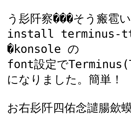
う髟阡察���そう瘢雹い
install terminu
�konsole の

font設定でTerminu
になりました。簡単！

お右髟阡四佑念譴腸歛蟆