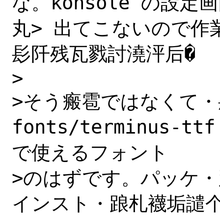
な。konsole の設定画面
丸> 出てこないので作
髟阡残瓦戮討澆泙后�

>

>そう瘢雹ではなくて・髟
fonts/terminus-
で使えるフォント

>のはずです。パッケ・踉札
インスト・踉札襪垢譴个