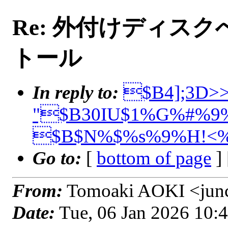
Re: 外付けディスクへ
トール
In reply to:
$B4];3D>>
"$B30IU$1%G%#%9%
$B$N%$%s%9%H!<%
Go to:
[
bottom of page
]
From:
Tomoaki AOKI <junch
Date:
Tue, 06 Jan 2026 10: