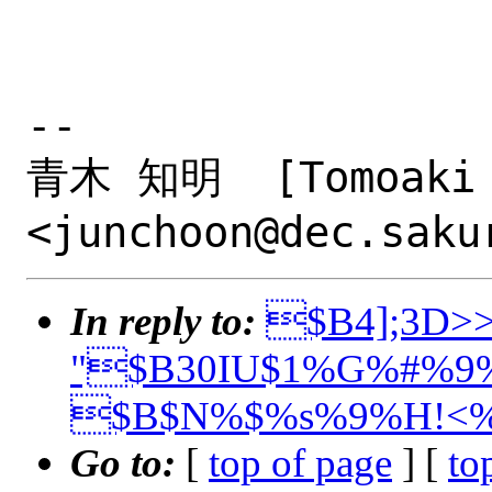
-- 

青木 知明  [Tomoaki AOK
In reply to:
$B4];3D>>
"$B30IU$1%G%#%9%
$B$N%$%s%9%H!<%
Go to:
[
top of page
] [
to